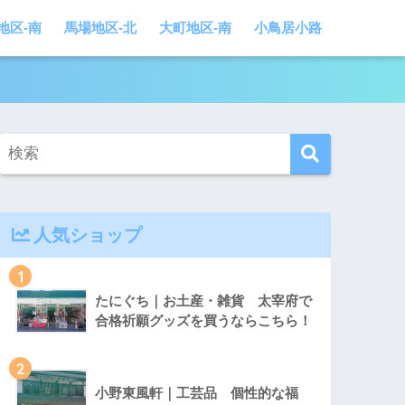
地区-南
馬場地区-北
大町地区-南
小鳥居小路
人気ショップ
1
たにぐち｜お土産・雑貨 太宰府で
合格祈願グッズを買うならこちら！
2
小野東風軒｜工芸品 個性的な福