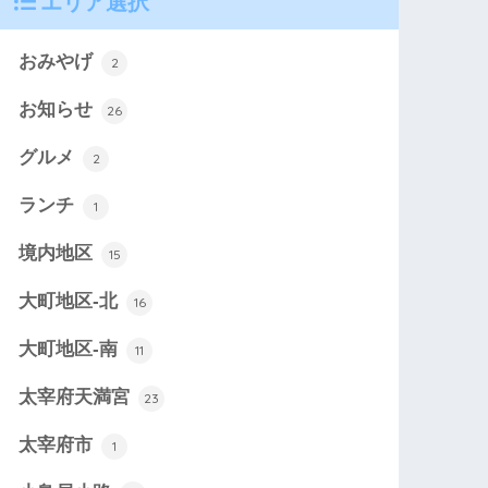
エリア選択
おみやげ
2
お知らせ
26
グルメ
2
ランチ
1
境内地区
15
大町地区-北
16
大町地区-南
11
太宰府天満宮
23
太宰府市
1