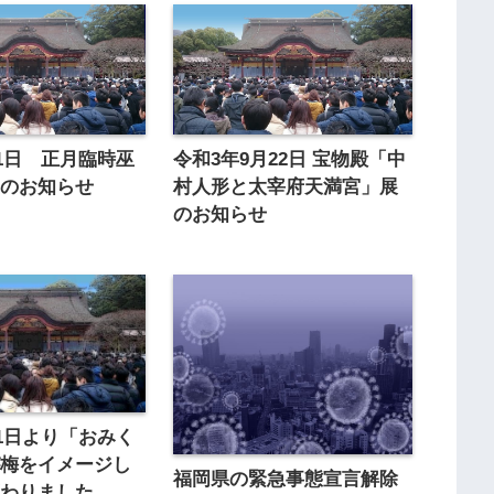
月1日 正月臨時巫
令和3年9月22日 宝物殿「中
集のお知らせ
村人形と太宰府天満宮」展
のお知らせ
月1日より「おみく
が梅をイメージし
福岡県の緊急事態宣言解除
変わりました。