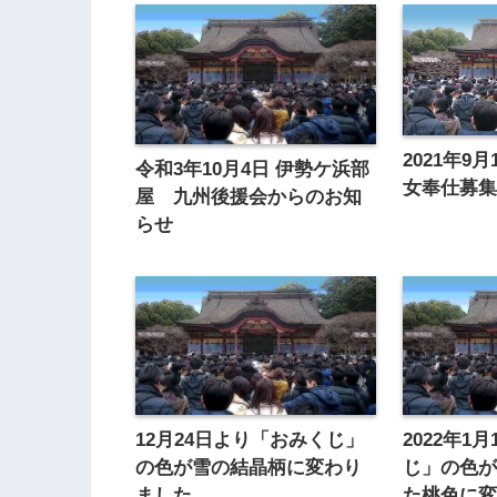
2021年9
令和3年10月4日 伊勢ケ浜部
女奉仕募
屋 九州後援会からのお知
らせ
12月24日より「おみくじ」
2022年1
の色が雪の結晶柄に変わり
じ」の色
ました。
た桃色に