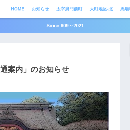
HOME
お知らせ
太宰府門前町
大町地区-北
馬場
Since 609～2021
交通案内」のお知らせ