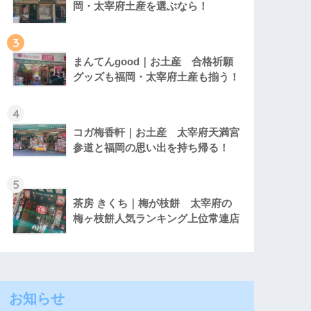
岡・太宰府土産を選ぶなら！
3
まんてんgood｜お土産 合格祈願
グッズも福岡・太宰府土産も揃う！
4
コガ梅香軒｜お土産 太宰府天満宮
参道と福岡の思い出を持ち帰る！
5
茶房 きくち｜梅が枝餅 太宰府の
梅ヶ枝餅人気ランキング上位常連店
お知らせ