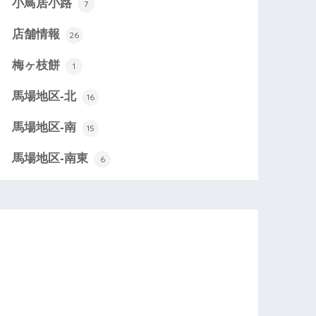
小鳥居小路
7
店舗情報
26
梅ヶ枝餅
1
馬場地区-北
16
馬場地区-南
15
馬場地区-南東
6