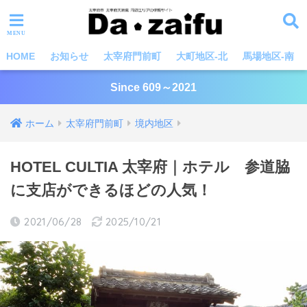
HOME
お知らせ
太宰府門前町
大町地区-北
馬場地区-南
Since 609～2021
ホーム
太宰府門前町
境内地区
HOTEL CULTIA 太宰府｜ホテル 参道脇
に支店ができるほどの人気！
2021/06/28
2025/10/21