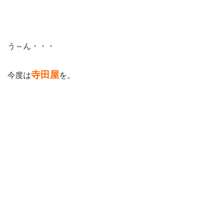
う～ん・・・
寺田屋
今度は
を。