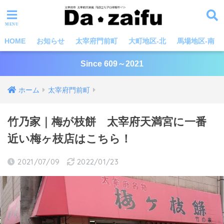
HOME
お知らせ
太宰府門前町
大町地区-北
馬場地区-南
Since 609～2021
ホーム
太宰府門前町
竹乃家｜梅が枝餅 太宰府天満宮に一番
近い梅ヶ枝店はこちら！
2021/07/09
2022/01/23