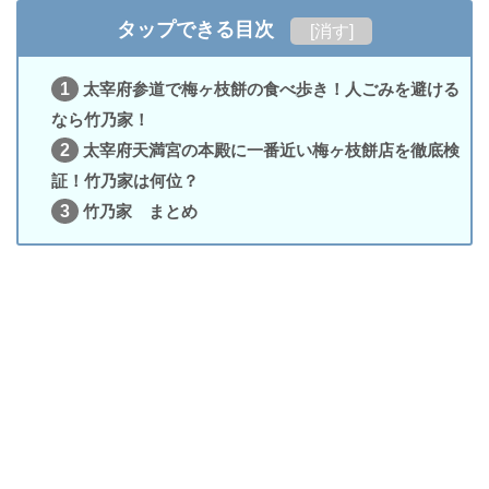
タップできる目次
[
消す
]
1
太宰府参道で梅ヶ枝餅の食べ歩き！人ごみを避ける
なら竹乃家！
2
太宰府天満宮の本殿に一番近い梅ヶ枝餅店を徹底検
証！竹乃家は何位？
3
竹乃家 まとめ