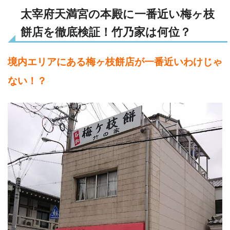
太宰府天満宮の本殿に一番近い梅ヶ枝
餅店を徹底検証！竹乃家は何位？
境内エリアにある梅ヶ枝餅店が一番近いわけじゃ
ない！？