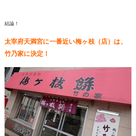
結論！
太宰府天満宮に一番近い梅ヶ枝（店）は、
竹乃家に決定！