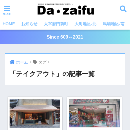
HOME
お知らせ
太宰府門前町
大町地区-北
馬場地区-南
Since 609～2021
ホーム
タグ
「テイクアウト」の記事一覧