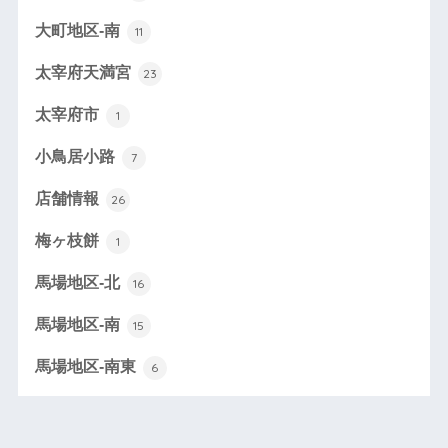
大町地区-南
11
太宰府天満宮
23
太宰府市
1
小鳥居小路
7
店舗情報
26
梅ヶ枝餅
1
馬場地区-北
16
馬場地区-南
15
馬場地区-南東
6