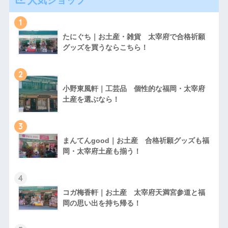
人気ショップ
1
たにぐち｜お土産・雑貨 太宰府で合格祈願
グッズを買うならこちら！
2
小野東風軒｜工芸品 個性的な福岡・太宰府
土産を選ぶなら！
3
まんてんgood｜お土産 合格祈願グッズも福
岡・太宰府土産も揃う！
4
コガ梅香軒｜お土産 太宰府天満宮参道と福
岡の思い出を持ち帰る！