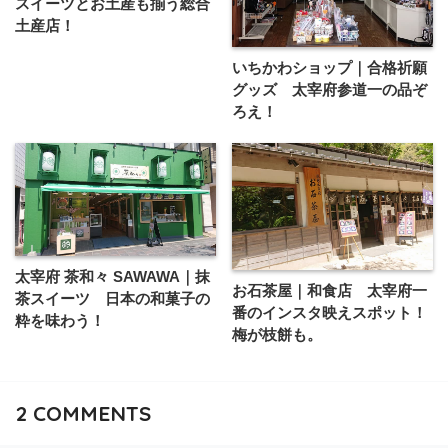
スイーツとお土産も揃う総合
土産店！
いちかわショップ｜合格祈願
グッズ 太宰府参道一の品ぞ
ろえ！
太宰府 茶和々 SAWAWA｜抹
お石茶屋｜和食店 太宰府一
茶スイーツ 日本の和菓子の
番のインスタ映えスポット！
粋を味わう！
梅が枝餅も。
2
COMMENTS