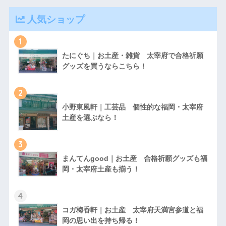
人気ショップ
1
たにぐち｜お土産・雑貨 太宰府で合格祈願
グッズを買うならこちら！
2
小野東風軒｜工芸品 個性的な福岡・太宰府
土産を選ぶなら！
3
まんてんgood｜お土産 合格祈願グッズも福
岡・太宰府土産も揃う！
4
コガ梅香軒｜お土産 太宰府天満宮参道と福
岡の思い出を持ち帰る！