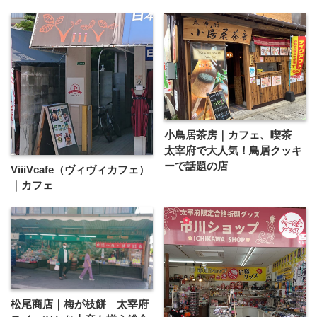
小鳥居茶房｜カフェ、喫茶
太宰府で大人気！鳥居クッキ
ーで話題の店
ViiiVcafe（ヴィヴィカフェ）
｜カフェ
松尾商店｜梅が枝餅 太宰府