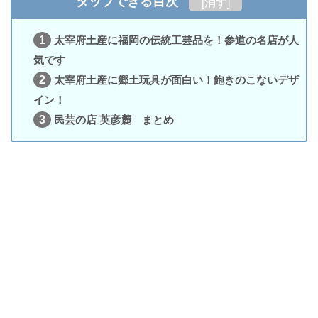
タップできる目次
[
消す
]
1
太宰府土産に福岡の伝統工芸品を！参道の名店が人
気です
2
太宰府土産に郷土玩具が面白い！飽きのこないデザ
イン！
3
民芸の店 英彦麓 まとめ