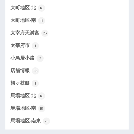
大町地区-北
16
大町地区-南
11
太宰府天満宮
23
太宰府市
1
小鳥居小路
7
店舗情報
26
梅ヶ枝餅
1
馬場地区-北
16
馬場地区-南
15
馬場地区-南東
6