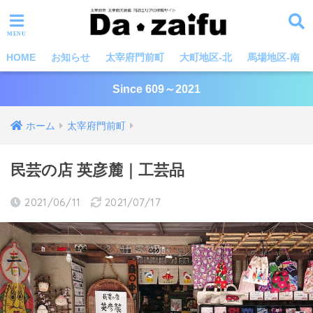
HOME
お知らせ
太宰府門前町
大町地区-北
馬場地区-南
Since 609～2021
ホーム
太宰府門前町
民芸の店 英彦麓｜工芸品
2021/06/11
2021/07/17