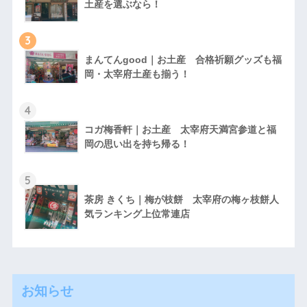
土産を選ぶなら！
3
まんてんgood｜お土産 合格祈願グッズも福
岡・太宰府土産も揃う！
4
コガ梅香軒｜お土産 太宰府天満宮参道と福
岡の思い出を持ち帰る！
5
茶房 きくち｜梅が枝餅 太宰府の梅ヶ枝餅人
気ランキング上位常連店
お知らせ