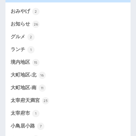
おみやげ
2
お知らせ
26
グルメ
2
ランチ
1
境内地区
15
大町地区-北
16
大町地区-南
11
太宰府天満宮
23
太宰府市
1
小鳥居小路
7