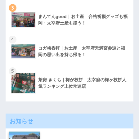
3
まんてんgood｜お土産 合格祈願グッズも福
岡・太宰府土産も揃う！
4
コガ梅香軒｜お土産 太宰府天満宮参道と福
岡の思い出を持ち帰る！
5
茶房 きくち｜梅が枝餅 太宰府の梅ヶ枝餅人
気ランキング上位常連店
お知らせ