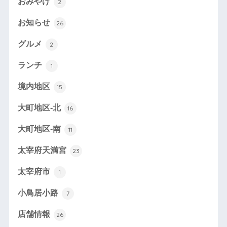
おみやげ
2
お知らせ
26
グルメ
2
ランチ
1
境内地区
15
大町地区-北
16
大町地区-南
11
太宰府天満宮
23
太宰府市
1
小鳥居小路
7
店舗情報
26