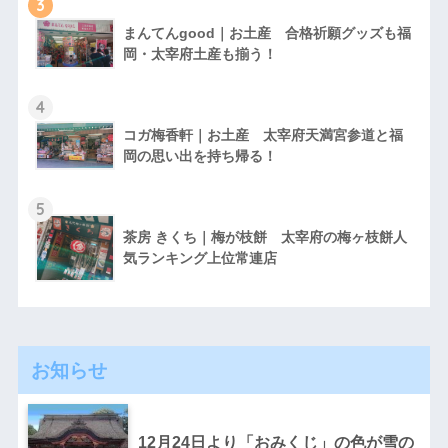
3
まんてんgood｜お土産 合格祈願グッズも福
岡・太宰府土産も揃う！
4
コガ梅香軒｜お土産 太宰府天満宮参道と福
岡の思い出を持ち帰る！
5
茶房 きくち｜梅が枝餅 太宰府の梅ヶ枝餅人
気ランキング上位常連店
お知らせ
12月24日より「おみくじ」の色が雪の