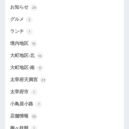
お知らせ
26
グルメ
2
ランチ
1
境内地区
15
大町地区-北
16
大町地区-南
11
太宰府天満宮
23
太宰府市
1
小鳥居小路
7
店舗情報
26
梅ヶ枝餅
1