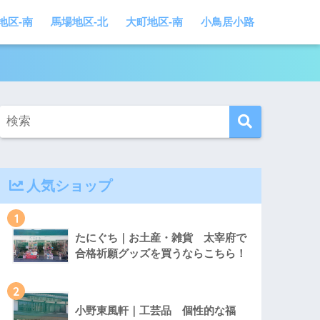
地区-南
馬場地区-北
大町地区-南
小鳥居小路
人気ショップ
1
たにぐち｜お土産・雑貨 太宰府で
合格祈願グッズを買うならこちら！
2
小野東風軒｜工芸品 個性的な福