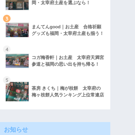
岡・太宰府土産を選ぶなら！
3
まんてんgood｜お土産 合格祈願
グッズも福岡・太宰府土産も揃う！
4
コガ梅香軒｜お土産 太宰府天満宮
参道と福岡の思い出を持ち帰る！
5
茶房 きくち｜梅が枝餅 太宰府の
梅ヶ枝餅人気ランキング上位常連店
お知らせ