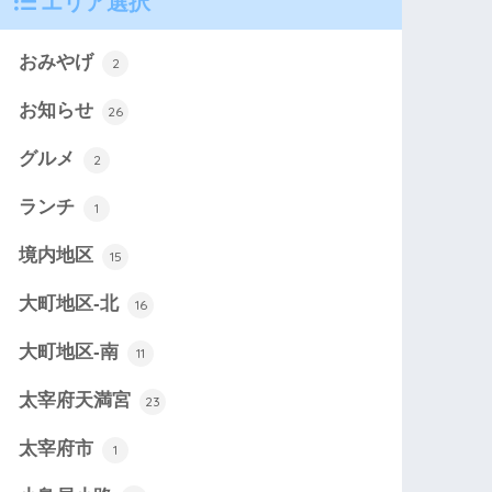
エリア選択
おみやげ
2
お知らせ
26
グルメ
2
ランチ
1
境内地区
15
大町地区-北
16
大町地区-南
11
太宰府天満宮
23
太宰府市
1