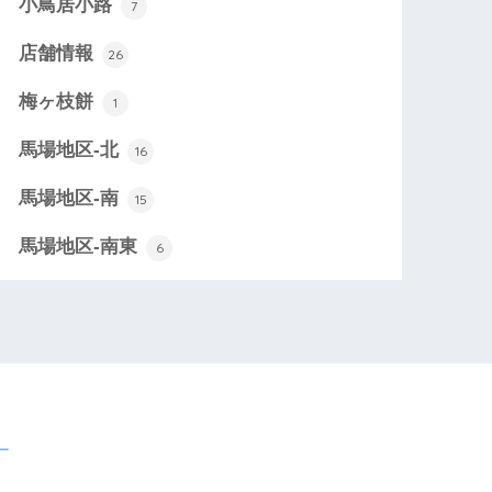
小鳥居小路
7
店舗情報
26
梅ヶ枝餅
1
馬場地区-北
16
馬場地区-南
15
馬場地区-南東
6
ー