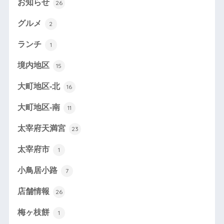
お知らせ
26
グルメ
2
ランチ
1
境内地区
15
大町地区-北
16
大町地区-南
11
太宰府天満宮
23
太宰府市
1
小鳥居小路
7
店舗情報
26
梅ヶ枝餅
1