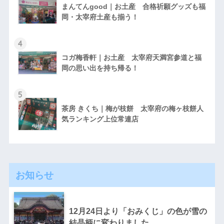
まんてんgood｜お土産 合格祈願グッズも福
岡・太宰府土産も揃う！
4
コガ梅香軒｜お土産 太宰府天満宮参道と福
岡の思い出を持ち帰る！
5
茶房 きくち｜梅が枝餅 太宰府の梅ヶ枝餅人
気ランキング上位常連店
お知らせ
12月24日より「おみくじ」の色が雪の
結晶柄に変わりました。