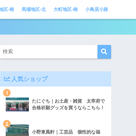
地区-南
馬場地区-北
大町地区-南
小鳥居小路
人気ショップ
1
たにぐち｜お土産・雑貨 太宰府で
合格祈願グッズを買うならこちら！
2
小野東風軒｜工芸品 個性的な福