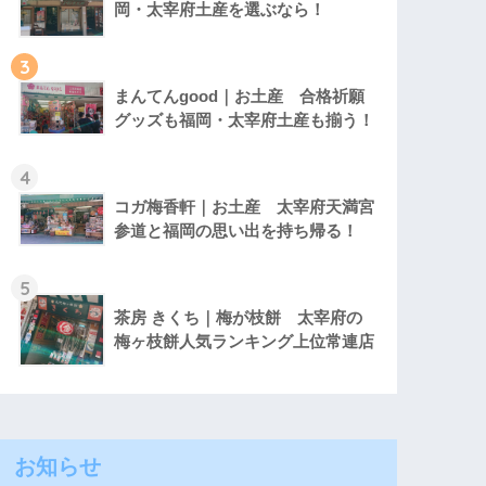
岡・太宰府土産を選ぶなら！
3
まんてんgood｜お土産 合格祈願
グッズも福岡・太宰府土産も揃う！
4
コガ梅香軒｜お土産 太宰府天満宮
参道と福岡の思い出を持ち帰る！
5
茶房 きくち｜梅が枝餅 太宰府の
梅ヶ枝餅人気ランキング上位常連店
お知らせ