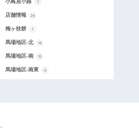
小鳥居小路
7
店舗情報
26
梅ヶ枝餅
1
馬場地区-北
16
馬場地区-南
15
馬場地区-南東
6
ー