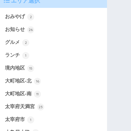
エリア選択
おみやげ
2
お知らせ
26
グルメ
2
ランチ
1
境内地区
15
大町地区-北
16
大町地区-南
11
太宰府天満宮
23
太宰府市
1