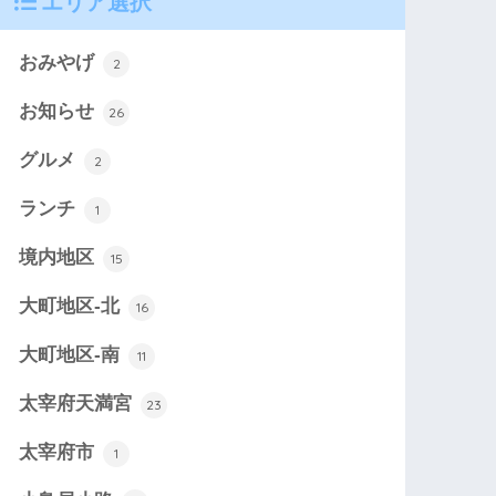
エリア選択
おみやげ
2
お知らせ
26
グルメ
2
ランチ
1
境内地区
15
大町地区-北
16
大町地区-南
11
太宰府天満宮
23
太宰府市
1