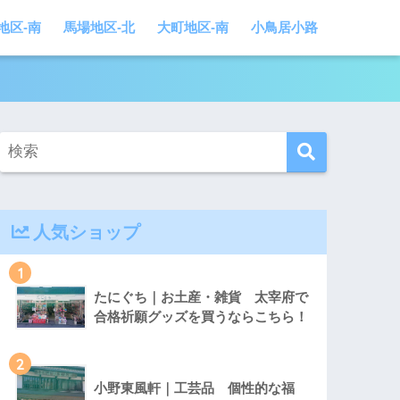
地区-南
馬場地区-北
大町地区-南
小鳥居小路
人気ショップ
1
たにぐち｜お土産・雑貨 太宰府で
合格祈願グッズを買うならこちら！
2
小野東風軒｜工芸品 個性的な福