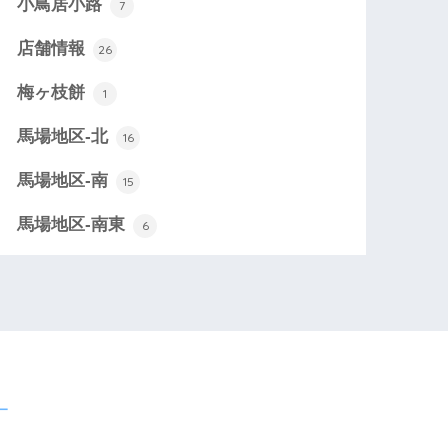
小鳥居小路
7
店舗情報
26
梅ヶ枝餅
1
馬場地区-北
16
馬場地区-南
15
馬場地区-南東
6
ー