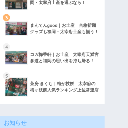
岡・太宰府土産を選ぶなら！
3
まんてんgood｜お土産 合格祈願
グッズも福岡・太宰府土産も揃う！
4
コガ梅香軒｜お土産 太宰府天満宮
参道と福岡の思い出を持ち帰る！
5
茶房 きくち｜梅が枝餅 太宰府の
梅ヶ枝餅人気ランキング上位常連店
お知らせ