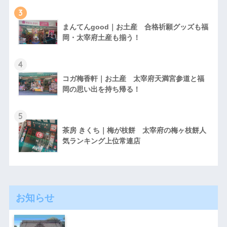
3
まんてんgood｜お土産 合格祈願グッズも福
岡・太宰府土産も揃う！
4
コガ梅香軒｜お土産 太宰府天満宮参道と福
岡の思い出を持ち帰る！
5
茶房 きくち｜梅が枝餅 太宰府の梅ヶ枝餅人
気ランキング上位常連店
お知らせ