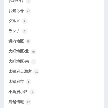
おみやげ
2
お知らせ
26
グルメ
2
ランチ
1
境内地区
15
大町地区-北
16
大町地区-南
11
太宰府天満宮
23
太宰府市
1
小鳥居小路
7
店舗情報
26