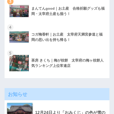
3
まんてんgood｜お土産 合格祈願グッズも福
岡・太宰府土産も揃う！
4
コガ梅香軒｜お土産 太宰府天満宮参道と福
岡の思い出を持ち帰る！
5
茶房 きくち｜梅が枝餅 太宰府の梅ヶ枝餅人
気ランキング上位常連店
お知らせ
12月24日より「おみくじ」の色が雪の