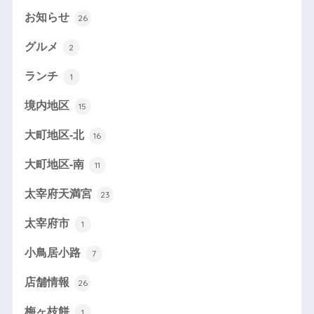
お知らせ
26
グルメ
2
ランチ
1
境内地区
15
大町地区-北
16
大町地区-南
11
太宰府天満宮
23
太宰府市
1
小鳥居小路
7
店舗情報
26
梅ヶ枝餅
1