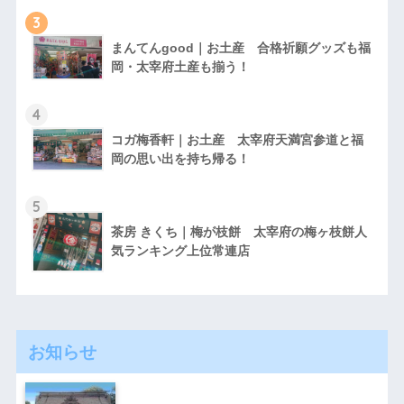
3
まんてんgood｜お土産 合格祈願グッズも福
岡・太宰府土産も揃う！
4
コガ梅香軒｜お土産 太宰府天満宮参道と福
岡の思い出を持ち帰る！
5
茶房 きくち｜梅が枝餅 太宰府の梅ヶ枝餅人
気ランキング上位常連店
お知らせ