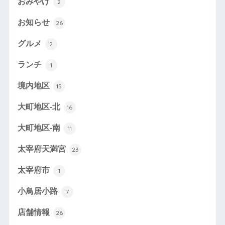
おみやげ
2
お知らせ
26
グルメ
2
ランチ
1
境内地区
15
大町地区-北
16
大町地区-南
11
太宰府天満宮
23
太宰府市
1
小鳥居小路
7
店舗情報
26