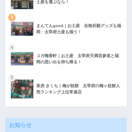
土産を選ぶなら！
3
まんてんgood｜お土産 合格祈願グッズも福
岡・太宰府土産も揃う！
4
コガ梅香軒｜お土産 太宰府天満宮参道と福
岡の思い出を持ち帰る！
5
茶房 きくち｜梅が枝餅 太宰府の梅ヶ枝餅人
気ランキング上位常連店
お知らせ