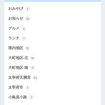
おみやげ
2
お知らせ
26
グルメ
2
ランチ
1
境内地区
15
大町地区-北
16
大町地区-南
11
太宰府天満宮
23
太宰府市
1
小鳥居小路
7