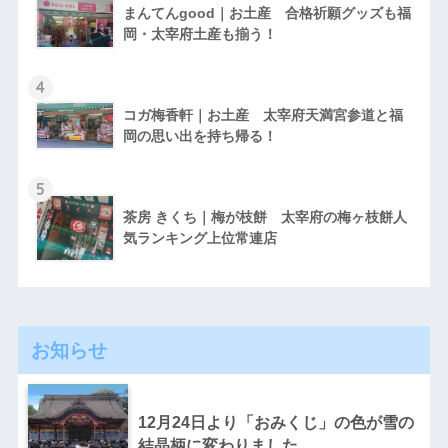
まんてんgood｜お土産 合格祈願グッズも福
岡・太宰府土産も揃う！
4
コガ梅香軒｜お土産 太宰府天満宮参道と福
岡の思い出を持ち帰る！
5
茶房 きくち｜梅が枝餅 太宰府の梅ヶ枝餅人
気ランキング上位常連店
お知らせ
12月24日より「おみくじ」の色が雪の
結晶柄に変わりました。