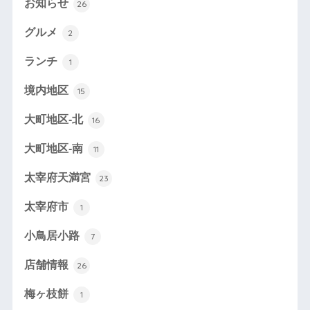
お知らせ
26
グルメ
2
ランチ
1
境内地区
15
大町地区-北
16
大町地区-南
11
太宰府天満宮
23
太宰府市
1
小鳥居小路
7
店舗情報
26
梅ヶ枝餅
1