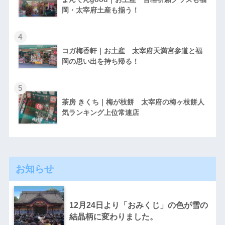
岡・太宰府土産も揃う！
4
コガ梅香軒｜お土産 太宰府天満宮参道と福
岡の思い出を持ち帰る！
5
茶房 きくち｜梅が枝餅 太宰府の梅ヶ枝餅人
気ランキング上位常連店
お知らせ
12月24日より「おみくじ」の色が雪の
結晶柄に変わりました。