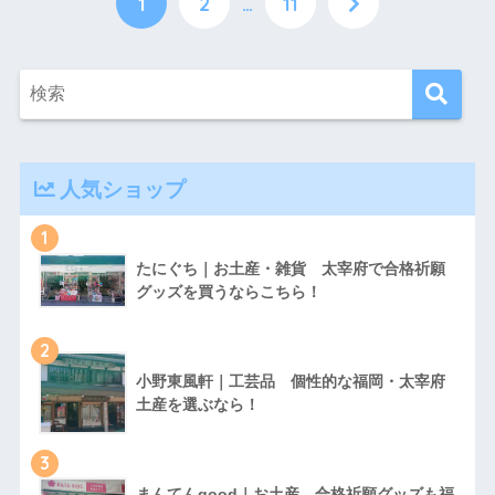
1
2
…
11
人気ショップ
1
たにぐち｜お土産・雑貨 太宰府で合格祈願
グッズを買うならこちら！
2
小野東風軒｜工芸品 個性的な福岡・太宰府
土産を選ぶなら！
3
まんてんgood｜お土産 合格祈願グッズも福