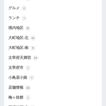
グルメ
2
ランチ
1
境内地区
15
大町地区-北
16
大町地区-南
11
太宰府天満宮
23
太宰府市
1
小鳥居小路
7
店舗情報
26
梅ヶ枝餅
1